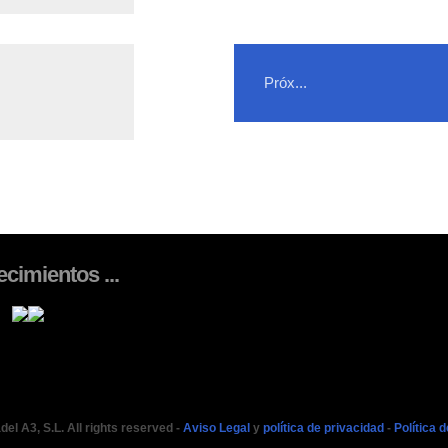
Próx...
cimientos ...
el A3, S.L. All rights reserved -
Aviso Legal
y
política de privacidad
-
Política 