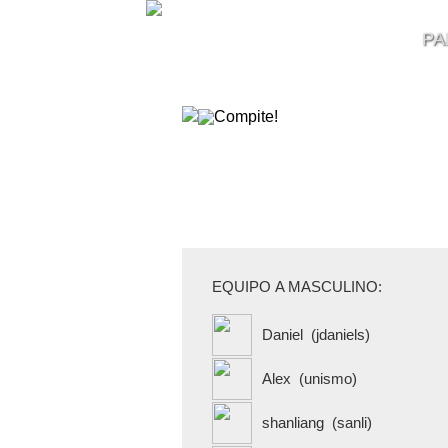
PA
Jugadores ...
EQUIPO
A MASCULINO
:
Daniel
(jdaniels)
Alex
(unismo)
shanliang
(sanli)