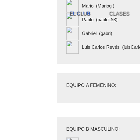
Mario
(Mariog )
EL CLUB
CLASES
Pablo
(pablof.93)
Gabriel
(gabri)
Luis Carlos Revés
(luisCarl
EQUIPO
A FEMENINO
:
EQUIPO
B MASCULINO
: