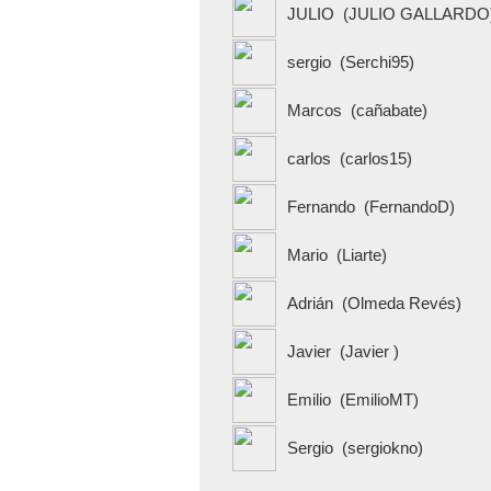
JULIO
(JULIO GALLARDO
sergio
(Serchi95)
Marcos
(cañabate)
carlos
(carlos15)
Fernando
(FernandoD)
Mario
(Liarte)
Adrián
(Olmeda Revés)
Javier
(Javier )
Emilio
(EmilioMT)
Sergio
(sergiokno)