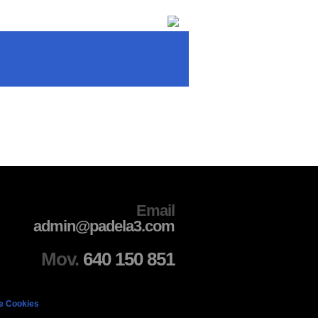
Email
admin@padela3.com
Mov.
640 150 851
de Cookies